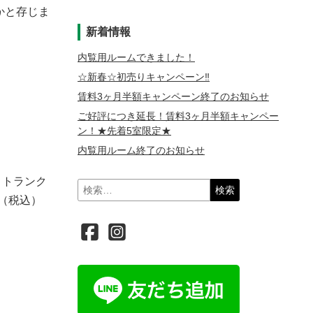
かと存じま
新着情報
内覧用ルームできました！
☆新春☆初売りキャンペーン‼️
賃料3ヶ月半額キャンペーン終了のお知らせ
ご好評につき延長！賃料3ヶ月半額キャンペー
ン！★先着5室限定★
内覧用ルーム終了のお知らせ
、トランク
検
〜（税込）
索: