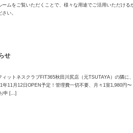
ルームをご覧いただくことで、様々な用途でご活用いただける
ださい。
らせ
ィットネスクラブFIT365秋田川尻店（元TSUTAYA）の隣に
021年11月12日OPEN予定！管理費一切不要、月々1室1,980円
申 […]